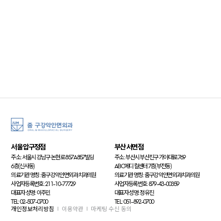
서울 압구정점
부산 서면점
주소: 서울시 강남구 논현로 857 A857빌딩
주소: 부산시 부산진구 가야대로 769
6층(신사동)
ABC메디컬센터 7층(부전동)
의료기관 명칭: 줌구강악안면외과치과의원
의료기관 명칭: 줌구강악안면외과치과의원
사업자등록번호: 211-10-77729
사업자등록번호: 879-43-00359
대표자 성명: 이주민
대표자 성명: 정유진
TEL: 02-507-0700
TEL: 051-892-0700
개인정보처리방침
이용약관
마케팅 수신 동의